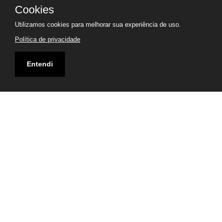
Cookies
Utilizamos cookies para melhorar sua experiência de uso.
Política de privacidade
Entendi
Endereço
Av. Anita Garibaldi, 449 - Federação, Salvador - BA,
40210-750
Visualizar Mapa